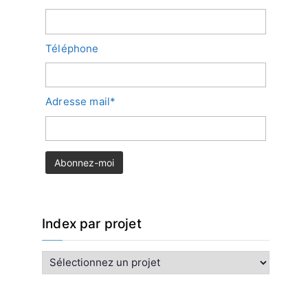
Téléphone
Adresse mail*
Index par projet
I
n
d
e