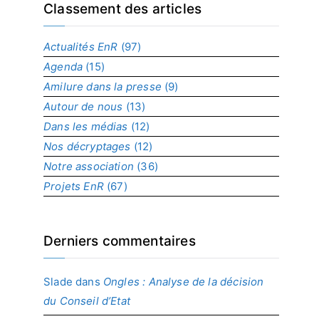
x
Classement des articles
p
a
Actualités EnR
(97)
r
Agenda
(15)
p
r
Amilure dans la presse
(9)
o
Autour de nous
(13)
j
Dans les médias
(12)
e
t
Nos décryptages
(12)
Notre association
(36)
Projets EnR
(67)
Derniers commentaires
Slade
dans
Ongles : Analyse de la décision
du Conseil d’Etat