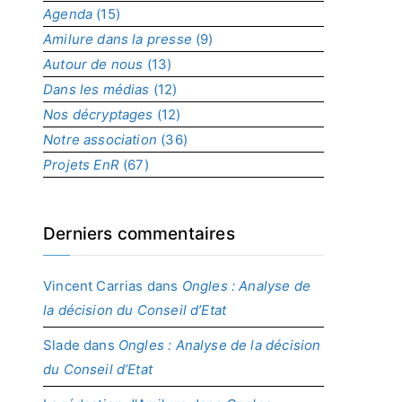
Agenda
(15)
p
r
Amilure dans la presse
(9)
o
Autour de nous
(13)
j
Dans les médias
(12)
e
t
Nos décryptages
(12)
Notre association
(36)
Projets EnR
(67)
Derniers commentaires
Vincent Carrias
dans
Ongles : Analyse de
la décision du Conseil d’Etat
Slade
dans
Ongles : Analyse de la décision
du Conseil d’Etat