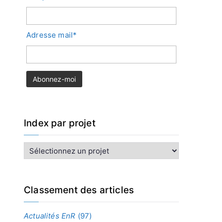
Adresse mail*
Index par projet
I
n
d
e
x
Classement des articles
p
a
Actualités EnR
(97)
r