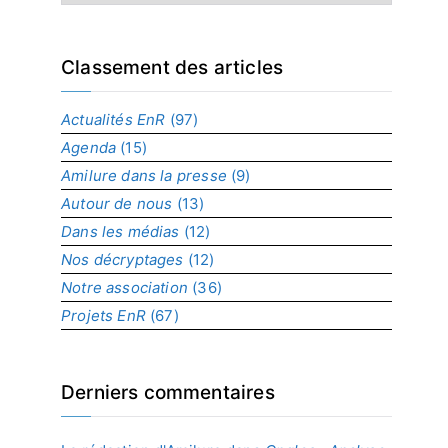
n
d
e
x
Classement des articles
p
a
Actualités EnR
(97)
r
Agenda
(15)
p
r
Amilure dans la presse
(9)
o
Autour de nous
(13)
j
Dans les médias
(12)
e
t
Nos décryptages
(12)
Notre association
(36)
Projets EnR
(67)
Derniers commentaires