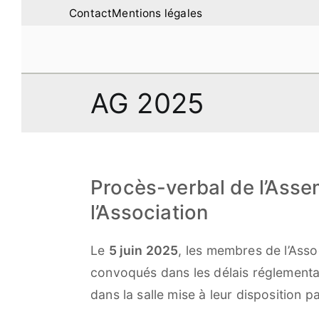
Aller
Contact
Mentions légales
au
contenu
Amilure – Les Ami
Les Amis de la Montagne de Lur
AG 2025
Procès-verbal de l’Asse
l’Association
Le
5 juin 2025
, les membres de l’Ass
convoqués dans les délais réglement
dans la salle mise à leur disposition pa