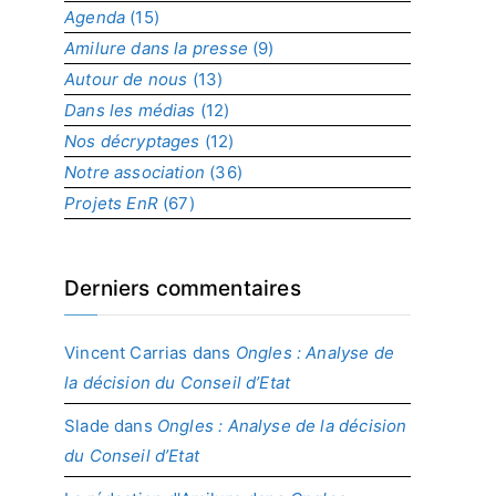
Agenda
(15)
p
r
Amilure dans la presse
(9)
o
Autour de nous
(13)
j
Dans les médias
(12)
e
t
Nos décryptages
(12)
Notre association
(36)
Projets EnR
(67)
Derniers commentaires
Vincent Carrias
dans
Ongles : Analyse de
la décision du Conseil d’Etat
Slade
dans
Ongles : Analyse de la décision
du Conseil d’Etat