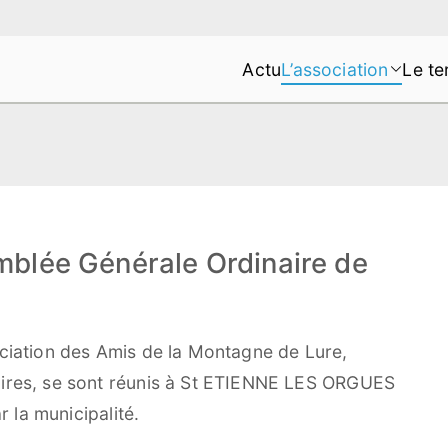
Actu
L’association
Le te
s de la Montagne de Lure
e
mblée Générale Ordinaire de
ociation des Amis de la Montagne de Lure,
aires, se sont réunis à St ETIENNE LES ORGUES
r la municipalité.