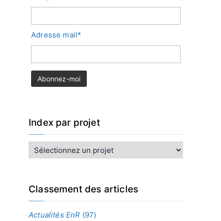
Adresse mail*
Index par projet
I
n
d
e
x
Classement des articles
p
a
Actualités EnR
(97)
r