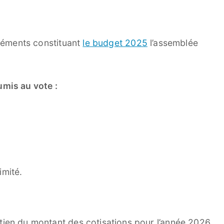
éléments constituant
le budget 2025
l’assemblée
umis au vote :
imité.
tien du montant des cotisations pour l’année 2026