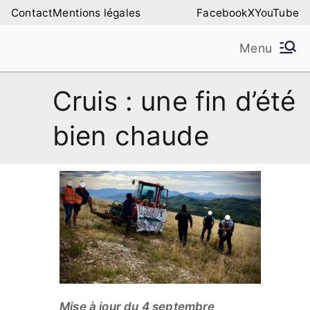
Aller
Contact
Mentions légales
Facebook
X
YouTube
au
Menu
contenu
Amilure – Les Amis
Les Amis de la Montagne de Lure
Cruis : une fin d’été
de la Montagne de
bien chaude
Lure
Mise à jour du 4 septembre