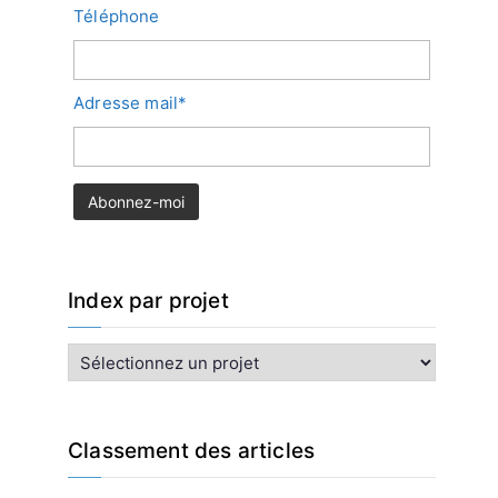
Téléphone
Adresse mail*
Index par projet
I
n
d
e
x
Classement des articles
p
a