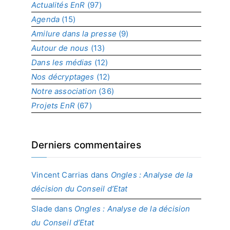
Actualités EnR
(97)
r
Agenda
(15)
p
r
Amilure dans la presse
(9)
o
Autour de nous
(13)
j
Dans les médias
(12)
e
t
Nos décryptages
(12)
Notre association
(36)
Projets EnR
(67)
Derniers commentaires
Vincent Carrias
dans
Ongles : Analyse de la
décision du Conseil d’Etat
Slade
dans
Ongles : Analyse de la décision
du Conseil d’Etat