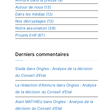
Amilure dans la presse
(9)
o
Autour de nous
(13)
j
Dans les médias
(12)
e
t
Nos décryptages
(12)
Notre association
(36)
Projets EnR
(67)
Derniers commentaires
Slade
dans
Ongles : Analyse de la décision
du Conseil d’Etat
La rédaction d'Amilure
dans
Ongles : Analyse
de la décision du Conseil d’Etat
Alain MATHIEU
dans
Ongles : Analyse de la
décision du Conseil d’Etat