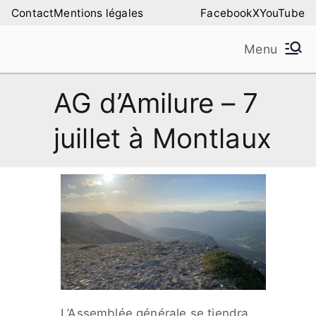
Aller
Contact
Mentions légales
Facebook
X
YouTube
au
Menu
contenu
Amilure – Les Amis
Les Amis de la Montagne de Lure
AG d’Amilure – 7
de la Montagne de
juillet à Montlaux
Lure
L’Assemblée générale se tiendra