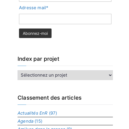
Adresse mail*
Index par projet
I
n
d
e
x
Classement des articles
p
a
Actualités EnR
(97)
r
Agenda
(15)
p
r