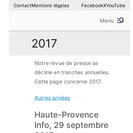
Aller
Contact
Mentions légales
Facebook
X
YouTube
au
Menu
contenu
Amilure – Les Amis
Les Amis de la Montagne de Lure
2017
de la Montagne de
Lure
Notre revue de presse se
décline en tranches annuelles.
Cette page concerne 2017.
Autres années
Haute-Provence
Info, 29 septembre