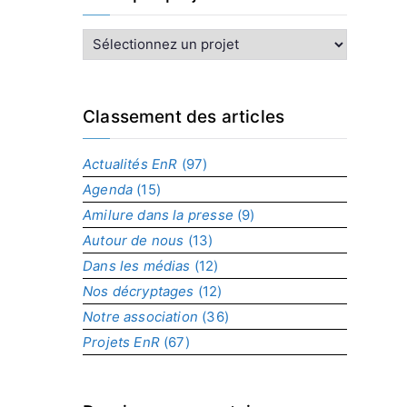
I
n
d
e
x
Classement des articles
p
a
Actualités EnR
(97)
r
Agenda
(15)
p
r
Amilure dans la presse
(9)
o
Autour de nous
(13)
j
Dans les médias
(12)
e
t
Nos décryptages
(12)
Notre association
(36)
Projets EnR
(67)