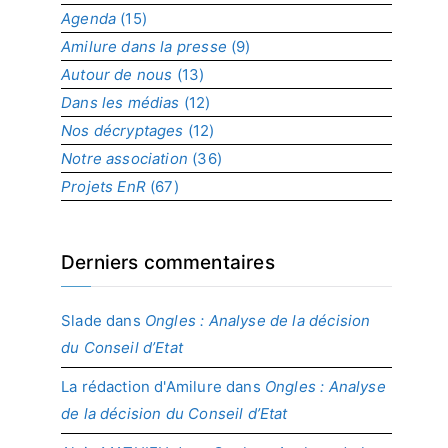
Agenda
(15)
p
r
Amilure dans la presse
(9)
o
Autour de nous
(13)
j
Dans les médias
(12)
e
t
Nos décryptages
(12)
Notre association
(36)
Projets EnR
(67)
Derniers commentaires
Slade
dans
Ongles : Analyse de la décision
du Conseil d’Etat
La rédaction d'Amilure
dans
Ongles : Analyse
de la décision du Conseil d’Etat