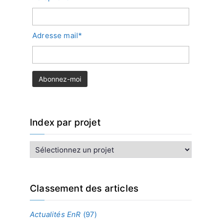
Adresse mail*
Index par projet
I
n
d
e
x
Classement des articles
p
a
Actualités EnR
(97)
r