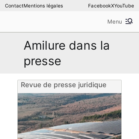
Aller
Contact
Mentions légales
Facebook
X
YouTube
au
Menu
contenu
Amilure – Les Amis
Les Amis de la Montagne de Lure
Amilure dans la
de la Montagne de
presse
Lure
Revue de presse juridique