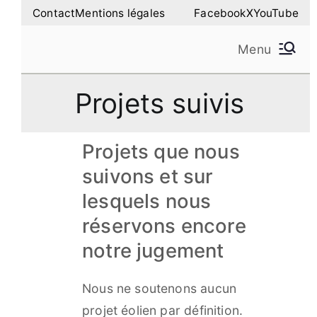
Aller
Contact
Mentions légales
Facebook
X
YouTube
au
Menu
contenu
Amilure – Les Amis
Les Amis de la Montagne de Lure
Projets suivis
de la Montagne de
Lure
Projets que nous
suivons et sur
lesquels nous
réservons encore
notre jugement
Nous ne soutenons aucun
projet éolien par définition.