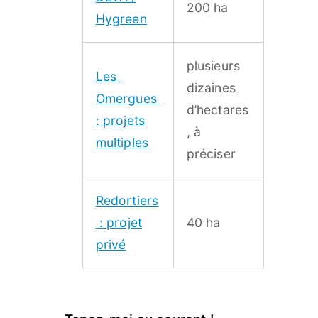
200 ha
Hygreen
plusieurs
Les
dizaines
Omergues
d’hectares
:
projets
, à
multiples
préciser
Redortiers
: p
rojet
40 ha
privé