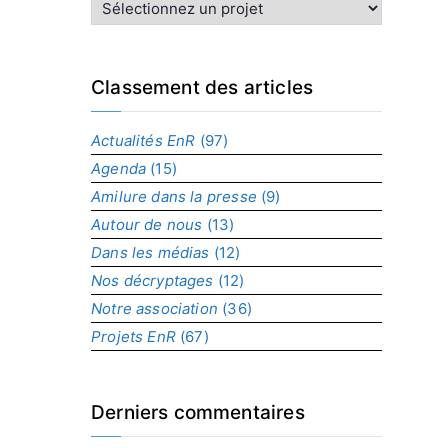
I
n
d
e
x
Classement des articles
p
a
Actualités EnR
(97)
r
Agenda
(15)
p
r
Amilure dans la presse
(9)
o
Autour de nous
(13)
j
Dans les médias
(12)
e
t
Nos décryptages
(12)
Notre association
(36)
Projets EnR
(67)
Derniers commentaires