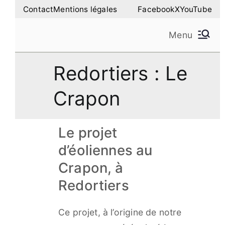
Aller
Contact
Mentions légales
Facebook
X
YouTube
au
Menu
contenu
Amilure – Les Amis
Les Amis de la Montagne de Lure
Redortiers : Le
de la Montagne de
Crapon
Lure
Le projet
d’éoliennes au
Crapon, à
Redortiers
Ce projet, à l’origine de notre