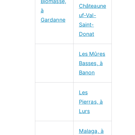
Biomasse,
Châteaune
à
uf-Val-
Gardanne
Saint-
Donat
Les Mûres
Basses, à
Banon
Les
Pierras, à
Lurs
Malaga, à