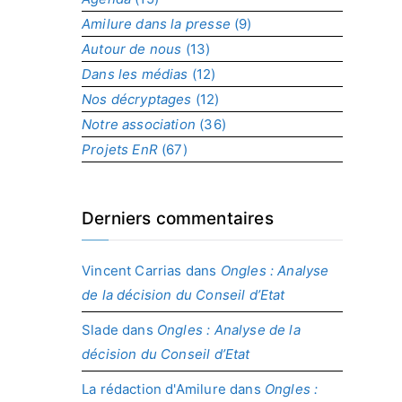
r
Amilure dans la presse
(9)
o
Autour de nous
(13)
j
Dans les médias
(12)
e
t
Nos décryptages
(12)
Notre association
(36)
Projets EnR
(67)
Derniers commentaires
Vincent Carrias
dans
Ongles : Analyse
de la décision du Conseil d’Etat
Slade
dans
Ongles : Analyse de la
décision du Conseil d’Etat
La rédaction d'Amilure
dans
Ongles :