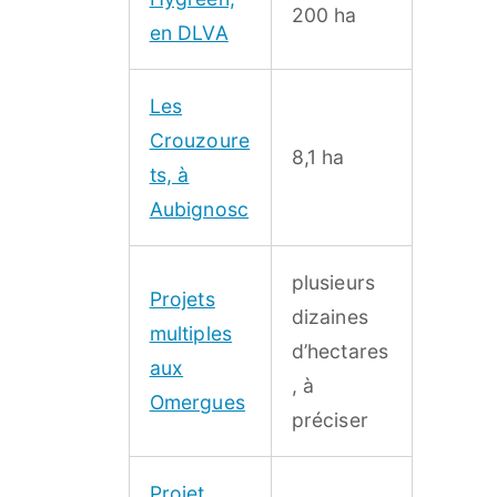
200 ha
en DLVA
Les
Crouzoure
8,1 ha
ts, à
Aubignosc
plusieurs
Projets
dizaines
multiples
d’hectares
aux
, à
Omergues
préciser
Projet