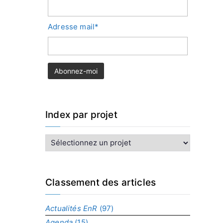
Adresse mail*
Index par projet
I
n
d
e
x
Classement des articles
p
a
Actualités EnR
(97)
r
Agenda
(15)
p