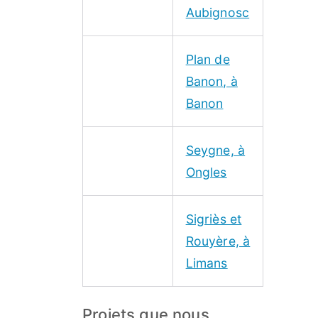
Aubignosc
Plan de
Banon, à
Banon
Seygne, à
Ongles
Sigriès et
Rouyère, à
Limans
Projets que nous