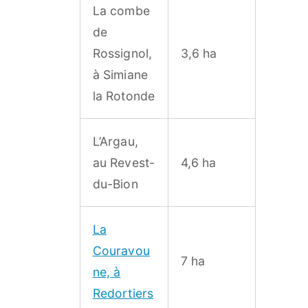
La combe
de
Rossignol,
3,6 ha
à Simiane
la Rotonde
L’Argau,
au Revest-
4,6 ha
du-Bion
La
Couravou
7 ha
ne, à
Redortiers