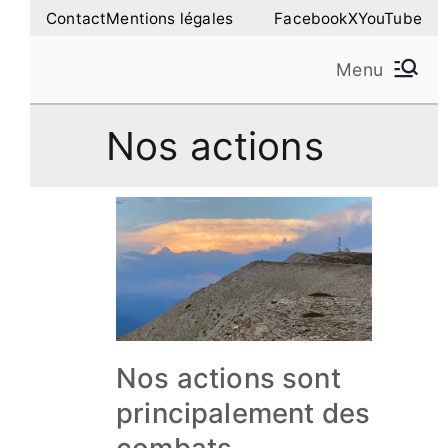
Aller
Contact
Mentions légales
Facebook
X
YouTube
au
Menu
contenu
Amilure – Les Amis
Les Amis de la Montagne de Lure
Nos actions
de la Montagne de
Lure
Nos actions sont
principalement des