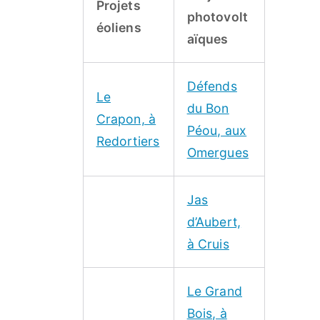
Projets
photovolt
éoliens
aïques
Défends
Le
du Bon
Crapon, à
Péou, aux
Redortiers
Omergues
Jas
d’Aubert,
à Cruis
Le Grand
Bois, à