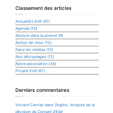
e
x
Classement des articles
p
a
Actualités EnR
(97)
r
Agenda
(15)
p
r
Amilure dans la presse
(9)
o
Autour de nous
(13)
j
Dans les médias
(12)
e
t
Nos décryptages
(12)
Notre association
(36)
Projets EnR
(67)
Derniers commentaires
Vincent Carrias
dans
Ongles : Analyse de la
décision du Conseil d’Etat