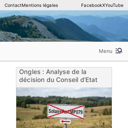
Aller
Contact
Mentions légales
Facebook
X
YouTube
au
contenu
Menu
Amilure – Les Amis
Les Amis de la Montagne de Lure
de la Montagne de
Ongles : Analyse de la
décision du Conseil d’Etat
Lure