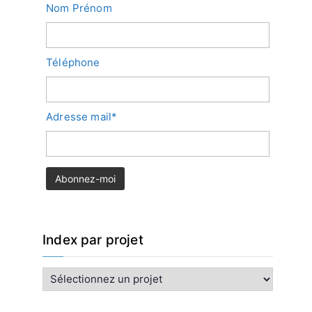
Nom Prénom
Téléphone
Adresse mail*
Index par projet
I
n
d