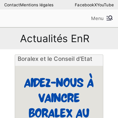
Aller
Contact
Mentions légales
Facebook
X
YouTube
au
Menu
contenu
Amilure – Les Amis
Les Amis de la Montagne de Lure
Actualités EnR
de la Montagne de
Lure
Boralex et le Conseil d’Etat