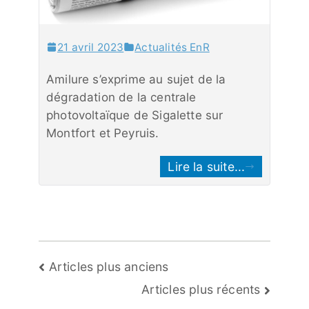
21 avril 2023
Actualités EnR
Amilure s’exprime au sujet de la
dégradation de la centrale
photovoltaïque de Sigalette sur
Montfort et Peyruis.
Lire la suite...
Navigation
Articles plus anciens
des
Articles plus récents