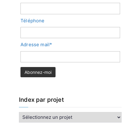
Téléphone
Adresse mail*
Index par projet
I
n
d
e