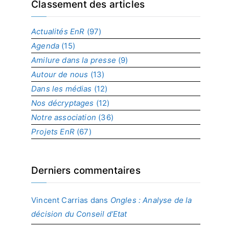
x
Classement des articles
p
a
Actualités EnR
(97)
r
Agenda
(15)
p
r
Amilure dans la presse
(9)
o
Autour de nous
(13)
j
Dans les médias
(12)
e
t
Nos décryptages
(12)
Notre association
(36)
Projets EnR
(67)
Derniers commentaires
Vincent Carrias
dans
Ongles : Analyse de la
décision du Conseil d’Etat