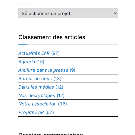
I
n
d
e
x
Classement des articles
p
a
Actualités EnR
(97)
r
Agenda
(15)
p
r
Amilure dans la presse
(9)
o
Autour de nous
(13)
j
Dans les médias
(12)
e
t
Nos décryptages
(12)
Notre association
(36)
Projets EnR
(67)