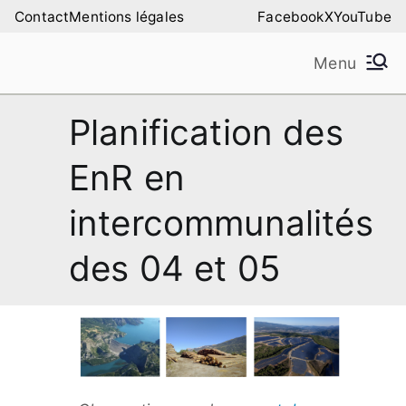
Aller
Contact
Mentions légales
Facebook
X
YouTube
au
Menu
contenu
Amilure – Les Amis
Les Amis de la Montagne de Lure
Planification des
de la Montagne de
EnR en
Lure
intercommunalités
des 04 et 05