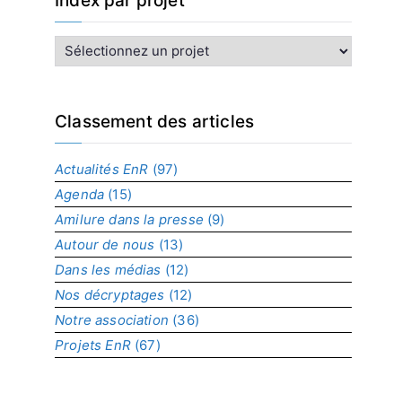
Index par projet
I
n
d
e
x
Classement des articles
p
a
Actualités EnR
(97)
r
Agenda
(15)
p
r
Amilure dans la presse
(9)
o
Autour de nous
(13)
j
Dans les médias
(12)
e
t
Nos décryptages
(12)
Notre association
(36)
Projets EnR
(67)