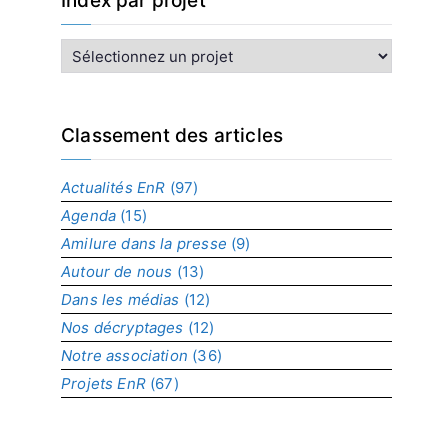
Index par projet
I
n
d
e
x
Classement des articles
p
a
Actualités EnR
(97)
r
Agenda
(15)
p
r
Amilure dans la presse
(9)
o
Autour de nous
(13)
j
Dans les médias
(12)
e
t
Nos décryptages
(12)
Notre association
(36)
Projets EnR
(67)