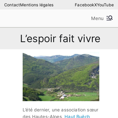
Aller
Contact
Mentions légales
Facebook
X
YouTube
au
Menu
contenu
Amilure – Les Amis
Les Amis de la Montagne de Lure
L’espoir fait vivre
de la Montagne de
Lure
L’été dernier, une association sœur
des Hautes-Alpes,
Haut Buëch