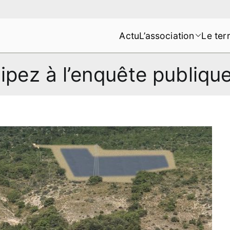
Actu
L’association
Le terr
s de la Montagne de Lure
ipez à l’enquête publiqu