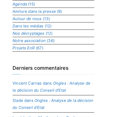
Agenda
(15)
p
r
Amilure dans la presse
(9)
o
Autour de nous
(13)
j
Dans les médias
(12)
e
t
Nos décryptages
(12)
Notre association
(36)
Projets EnR
(67)
Derniers commentaires
Vincent Carrias
dans
Ongles : Analyse de
la décision du Conseil d’Etat
Slade
dans
Ongles : Analyse de la décision
du Conseil d’Etat