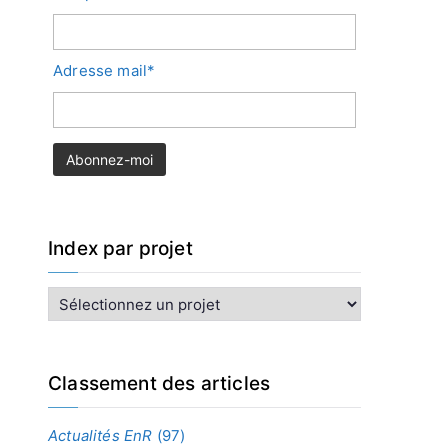
Adresse mail*
Index par projet
I
n
d
e
x
Classement des articles
p
a
Actualités EnR
(97)
r