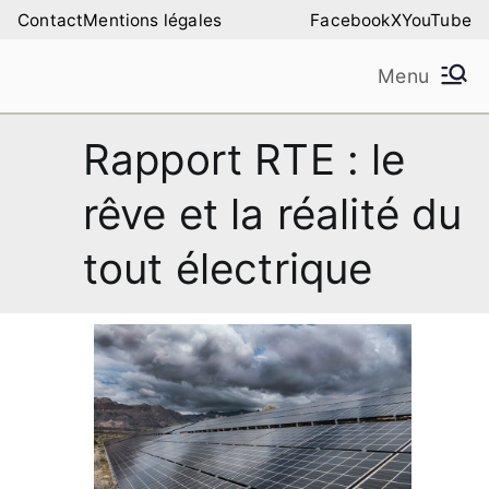
Aller
Contact
Mentions légales
Facebook
X
YouTube
au
Menu
contenu
Amilure – Les Amis
Les Amis de la Montagne de Lure
Rapport RTE : le
de la Montagne de
rêve et la réalité du
Lure
tout électrique