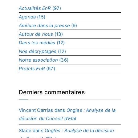
a
Actualités EnR
(97)
r
Agenda
(15)
p
r
Amilure dans la presse
(9)
o
Autour de nous
(13)
j
Dans les médias
(12)
e
t
Nos décryptages
(12)
Notre association
(36)
Projets EnR
(67)
Derniers commentaires
Vincent Carrias
dans
Ongles : Analyse de la
décision du Conseil d’Etat
Slade
dans
Ongles : Analyse de la décision