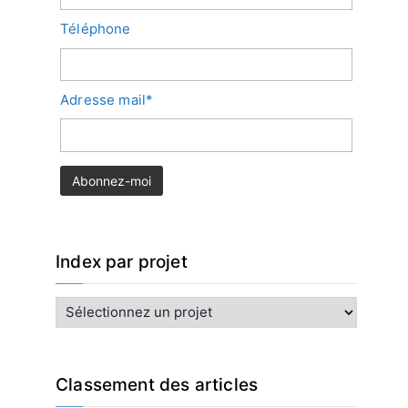
Téléphone
Adresse mail*
Index par projet
I
n
d
e
x
Classement des articles
p