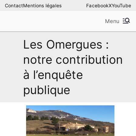
Aller
Contact
Mentions légales
Facebook
X
YouTube
au
Menu
contenu
Amilure – Les Amis
Les Amis de la Montagne de Lure
Les Omergues :
de la Montagne de
notre contribution
Lure
à l’enquête
publique