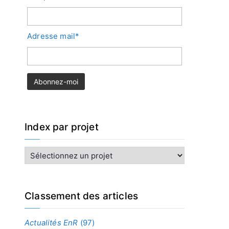
Adresse mail*
Index par projet
I
n
d
e
x
Classement des articles
p
a
Actualités EnR
(97)
r