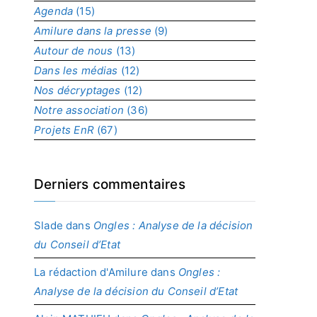
Agenda
(15)
p
r
Amilure dans la presse
(9)
o
Autour de nous
(13)
j
Dans les médias
(12)
e
t
Nos décryptages
(12)
Notre association
(36)
Projets EnR
(67)
Derniers commentaires
Slade
dans
Ongles : Analyse de la décision
du Conseil d’Etat
La rédaction d'Amilure
dans
Ongles :
Analyse de la décision du Conseil d’Etat