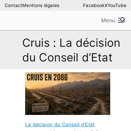
Aller
Contact
Mentions légales
Facebook
X
YouTube
au
Menu
contenu
Amilure – Les Amis
Les Amis de la Montagne de Lure
Cruis : La décision
de la Montagne de
du Conseil d’Etat
Lure
La décision du Conseil d’Etat