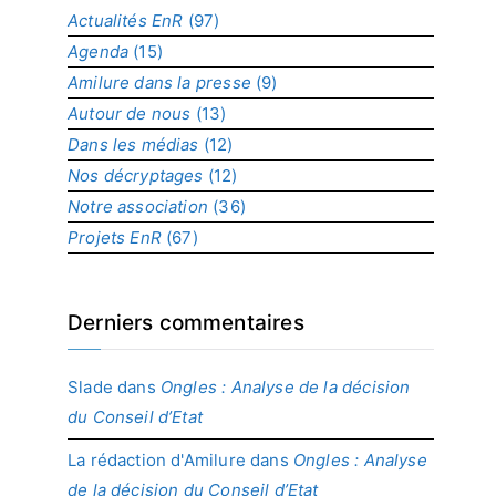
a
Actualités EnR
(97)
r
Agenda
(15)
p
r
Amilure dans la presse
(9)
o
Autour de nous
(13)
j
Dans les médias
(12)
e
t
Nos décryptages
(12)
Notre association
(36)
Projets EnR
(67)
Derniers commentaires
Slade
dans
Ongles : Analyse de la décision
du Conseil d’Etat
La rédaction d'Amilure
dans
Ongles : Analyse
de la décision du Conseil d’Etat