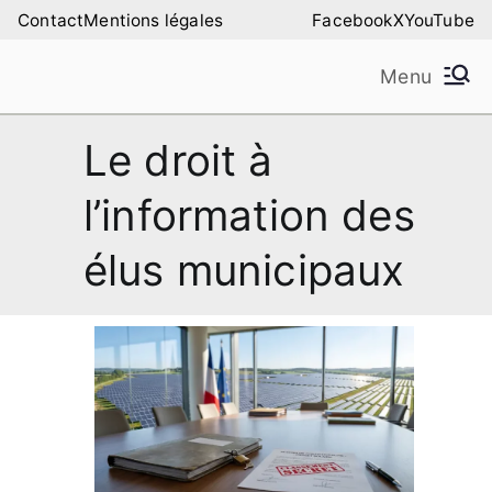
Aller
Contact
Mentions légales
Facebook
X
YouTube
au
Menu
contenu
Amilure – Les Amis
Les Amis de la Montagne de Lure
Le droit à
de la Montagne de
l’information des
Lure
élus municipaux