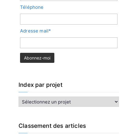
Téléphone
Adresse mail*
Index par projet
I
n
d
e
x
Classement des articles
p