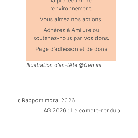
la protection de
l’environnement.
Vous aimez nos actions.
Adhérez à Amilure ou
soutenez-nous par vos dons.
Page d’adhésion et de dons
Illustration d’en-tête @Gemini
Navigation
Rapport moral 2026
de
AG 2026 : Le compte-rendu
l’article