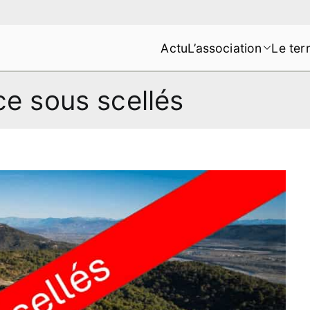
Actu
L’association
Le terr
s de la Montagne de Lure
ce sous scellés