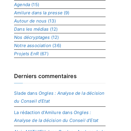
Agenda
(15)
p
r
Amilure dans la presse
(9)
o
Autour de nous
(13)
j
Dans les médias
(12)
e
t
Nos décryptages
(12)
Notre association
(36)
Projets EnR
(67)
Derniers commentaires
Slade
dans
Ongles : Analyse de la décision
du Conseil d’Etat
La rédaction d'Amilure
dans
Ongles :
Analyse de la décision du Conseil d’Etat