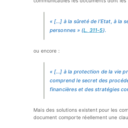
communicables les documents dont les i
« […] à la sûreté de l’Etat, à la 
personnes » (
L. 311-5
).
ou encore :
« […] à la protection de la vie p
comprend le secret des procéd
financières et des stratégies co
Mais des solutions existent pour les c
document comporte réellement une claus