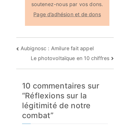
soutenez-nous par vos dons.
Page d’adhésion et de dons
Navigation
Aubignosc : Amilure fait appel
de
Le photovoltaïque en 10 chiffres
l’article
10 commentaires sur
“
Réflexions sur la
légitimité de notre
combat
”