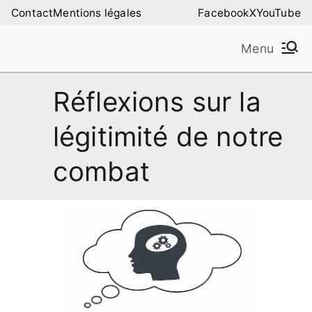
Aller
Contact
Mentions légales
Facebook
X
YouTube
au
Menu
contenu
Amilure – Les Amis
Les Amis de la Montagne de Lure
Réflexions sur la
de la Montagne de
légitimité de notre
Lure
combat