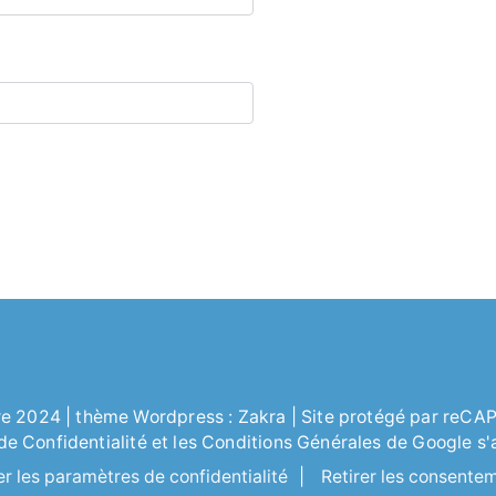
re
2024 | thème Wordpress :
Zakra
| Site protégé par reC
 de
Confidentialité
et les
Conditions Générales
de Google s'
er les paramètres de confidentialité
|
Retirer les consente