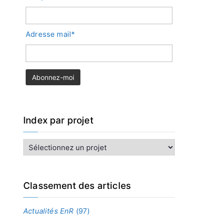
Adresse mail*
Index par projet
I
n
d
e
x
Classement des articles
p
a
Actualités EnR
(97)
r