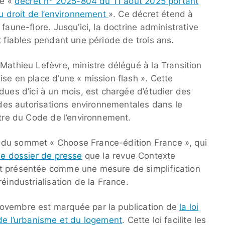
le «
décret n° 2025-804 du 11 août 2025 portant
du droit de l’environnement
». Ce décret étend à
faune-flore. Jusqu’ici, la doctrine administrative
t fiables pendant une période de trois ans.
Mathieu Lefèvre, ministre délégué à la Transition
se en place d’une « mission flash ». Cette
dues d’ici à un mois, est chargée d’étudier des
n des autorisations environnementales dans le
itre du Code de l’environnement.
 du sommet « Choose France-édition France », qui
le dossier de presse
que la revue Contexte
t présentée comme une mesure de simplification
éindustrialisation de la France.
ovembre est marquée par la publication de
la loi
de l’urbanisme et du logement
. Cette loi facilite les