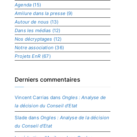
Agenda
(15)
p
r
Amilure dans la presse
(9)
o
Autour de nous
(13)
j
Dans les médias
(12)
e
t
Nos décryptages
(12)
Notre association
(36)
Projets EnR
(67)
Derniers commentaires
Vincent Carrias
dans
Ongles : Analyse de
la décision du Conseil d’Etat
Slade
dans
Ongles : Analyse de la décision
du Conseil d’Etat