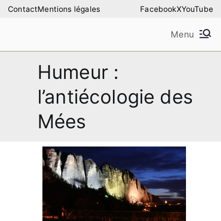
Aller
Contact
Mentions légales
Facebook
X
YouTube
au
Menu
contenu
Amilure – Les Amis
Les Amis de la Montagne de Lure
Humeur :
de la Montagne de
l’antiécologie des
Lure
Mées