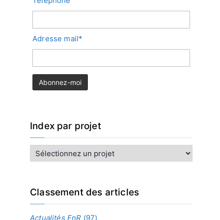
Téléphone
Adresse mail*
Index par projet
I
n
d
e
x
Classement des articles
p
a
Actualités EnR
(97)