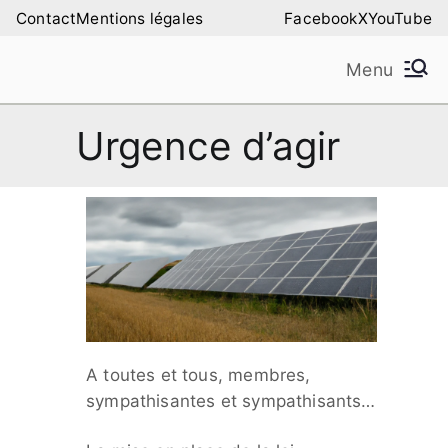
Aller
Contact
Mentions légales
Facebook
X
YouTube
au
Menu
contenu
Amilure – Les Amis
Les Amis de la Montagne de Lure
Urgence d’agir
de la Montagne de
Lure
A toutes et tous, membres,
sympathisantes et sympathisants…