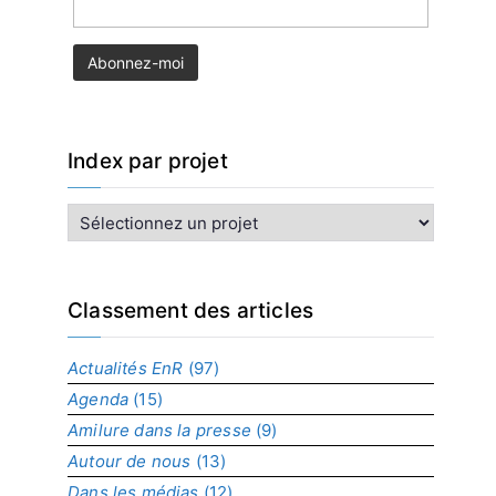
Index par projet
I
n
d
e
x
Classement des articles
p
a
Actualités EnR
(97)
r
Agenda
(15)
p
r
Amilure dans la presse
(9)
o
Autour de nous
(13)
j
Dans les médias
(12)
e