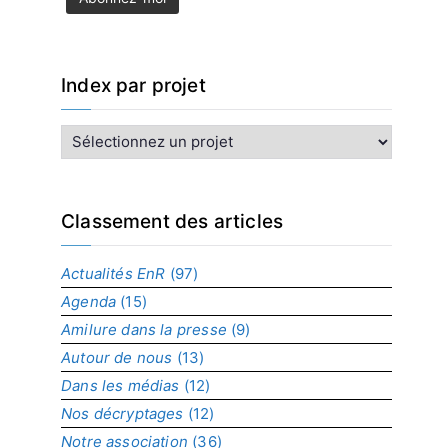
Index par projet
I
n
d
e
x
Classement des articles
p
a
Actualités EnR
(97)
r
Agenda
(15)
p
r
Amilure dans la presse
(9)
o
Autour de nous
(13)
j
Dans les médias
(12)
e
t
Nos décryptages
(12)
Notre association
(36)