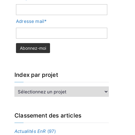
Adresse mail*
Index par projet
I
n
d
e
x
Classement des articles
p
a
Actualités EnR
(97)
r