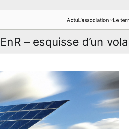
Actu
L’association
Le terr
s de la Montagne de Lure
 EnR – esquisse d’un vola