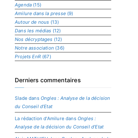
Agenda
(15)
p
r
Amilure dans la presse
(9)
o
Autour de nous
(13)
j
Dans les médias
(12)
e
t
Nos décryptages
(12)
Notre association
(36)
Projets EnR
(67)
Derniers commentaires
Slade
dans
Ongles : Analyse de la décision
du Conseil d’Etat
La rédaction d'Amilure
dans
Ongles :
Analyse de la décision du Conseil d’Etat