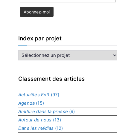
Index par projet
I
n
d
e
x
Classement des articles
p
a
Actualités EnR
(97)
r
Agenda
(15)
p
r
Amilure dans la presse
(9)
o
Autour de nous
(13)
j
Dans les médias
(12)
e