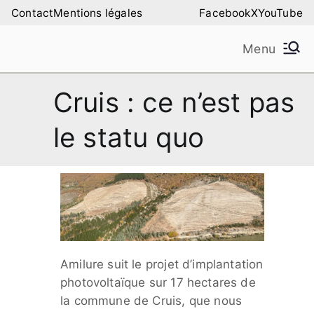
Aller
Contact
Mentions légales
Facebook
X
YouTube
au
Menu
contenu
Amilure – Les Amis
Les Amis de la Montagne de Lure
Cruis : ce n’est pas
de la Montagne de
le statu quo
Lure
Amilure suit le projet d’implantation
photovoltaïque sur 17 hectares de
la commune de Cruis, que nous