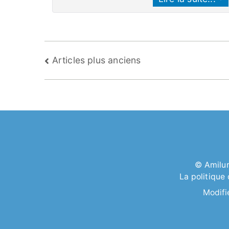
Navigation
Articles plus anciens
des
articles
©
Amilu
La politique
Modifi