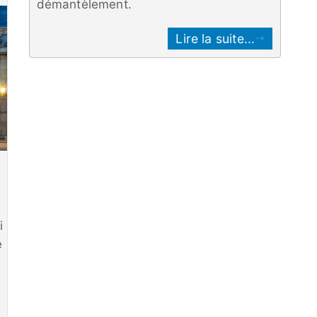
démantèlement.
Lire la suite...
i
e
n