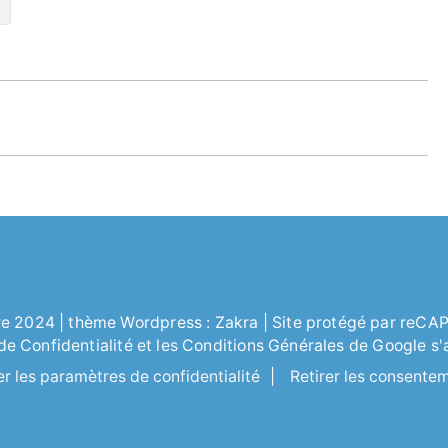
re
2024 | thème Wordpress :
Zakra
| Site protégé par reC
 de
Confidentialité
et les
Conditions Générales
de Google s'
er les paramètres de confidentialité
|
Retirer les consente