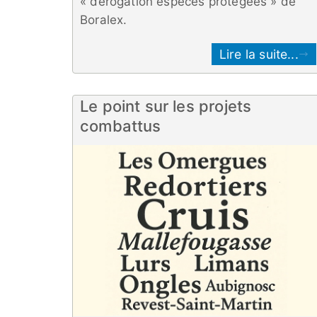
« dérogation espèces protégées » de
Boralex.
Lire la suite...
Le point sur les projets
combattus