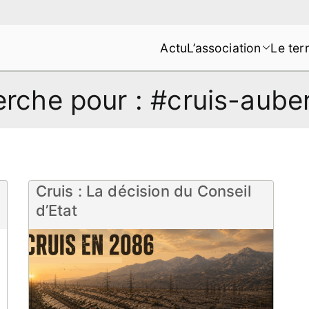
Actu
L’association
Le terr
s de la Montagne de Lure
erche pour :
#cruis-aube
Cruis : La décision du Conseil
d’Etat