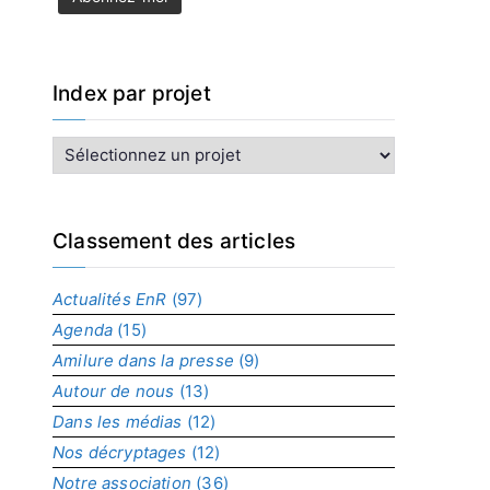
Index par projet
I
n
d
e
x
Classement des articles
p
a
Actualités EnR
(97)
r
Agenda
(15)
p
r
Amilure dans la presse
(9)
o
Autour de nous
(13)
j
Dans les médias
(12)
e
t
Nos décryptages
(12)
Notre association
(36)