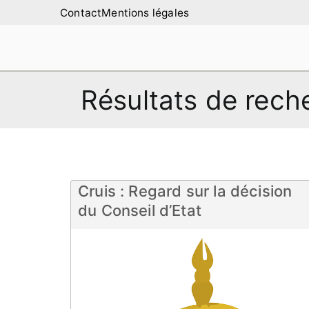
Aller
Contact
Mentions légales
au
contenu
Amilure – Les Ami
Les Amis de la Montagne de Lure
Résultats de rech
Cruis : Regard sur la décision
du Conseil d’Etat