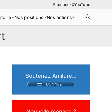
Facebook
X
YouTube
itoire
Nos positions
Nos actions
rt
Soutenez Amilure...
DONNEZ
Nouvelle menace ?