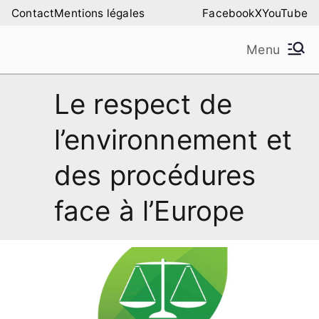
Aller
Contact
Mentions légales
Facebook
X
YouTube
au
Menu
contenu
Amilure – Les Amis
Les Amis de la Montagne de Lure
Le respect de
de la Montagne de
l’environnement et
Lure
des procédures
face à l’Europe