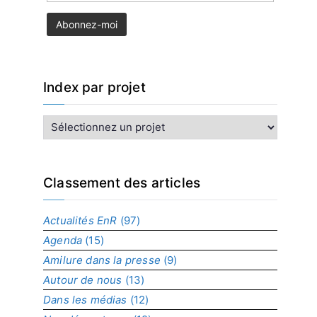
Index par projet
I
n
d
e
x
Classement des articles
p
a
Actualités EnR
(97)
r
Agenda
(15)
p
r
Amilure dans la presse
(9)
o
Autour de nous
(13)
j
Dans les médias
(12)
e
t