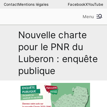
Aller
Contact
Mentions légales
Facebook
X
YouTube
au
Menu
contenu
Amilure – Les Amis
Les Amis de la Montagne de Lure
Nouvelle charte
de la Montagne de
pour le PNR du
Lure
Luberon : enquête
publique