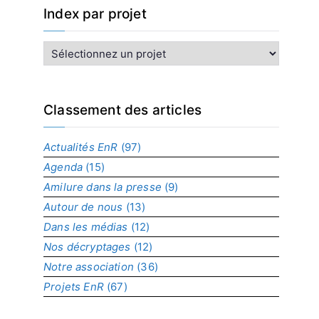
Index par projet
I
n
d
e
x
Classement des articles
p
a
Actualités EnR
(97)
r
Agenda
(15)
p
r
Amilure dans la presse
(9)
o
Autour de nous
(13)
j
Dans les médias
(12)
e
t
Nos décryptages
(12)
Notre association
(36)
Projets EnR
(67)