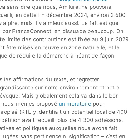
l va sans dire que nous, Amilure, ne pouvons
cueilli, en cette fin décembre 2024, environ 2 500
y a pire, mais il y a mieux aussi. Le fait est que
asse par FranceConnect, en dissuade beaucoup. On
ate limite des contributions est fixée au 9 juin 2029
ent être mises en œuvre en zone naturelle, et le
sque de réduire la démarche à néant de façon
 les affirmations du texte, et regretter
grandissante sur notre environnement et notre
 évoqué. Mais globalement cela va dans le bon
ions nous-mêmes proposé
un moratoire
pour
hropisé (RTE y identifiait un potentiel local de 400
 pétition avait recueilli plus de 4 300 adhésions.
atives et politiques auxquelles nous avons fait
 jugées sans pertinence ni signification – c’est en