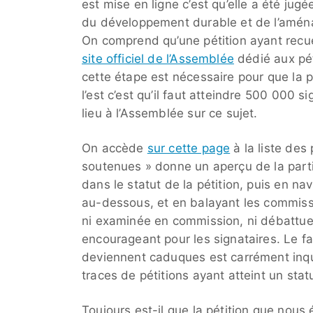
est mise en ligne c’est qu’elle a été ju
du développement durable et de l’aménag
On comprend qu’une pétition ayant recue
site officiel de l’Assemblée
dédié aux péti
cette étape est nécessaire pour que la 
l’est c’est qu’il faut atteindre 500 000 
lieu à l’Assemblée sur ce sujet.
On accède
sur cette page
à la liste des 
soutenues » donne un aperçu de la partic
dans le statut de la pétition, puis en na
au-dessous, et en balayant les commissi
ni examinée en commission, ni débattue 
encourageant pour les signataires. Le fait
deviennent caduques est carrément inqu
traces de pétitions ayant atteint un sta
Toujours est-il que la pétition que nous é