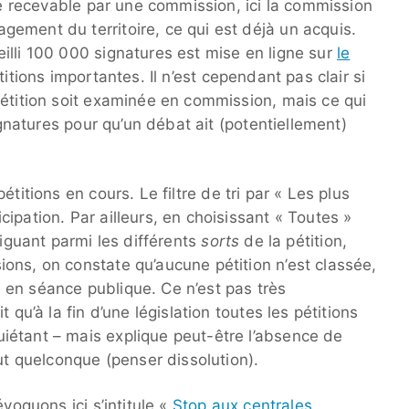
gée recevable par une commission, ici la commission
ement du territoire, ce qui est déjà un acquis.
illi 100 000 signatures est mise en ligne sur
le
tions importantes. Il n’est cependant pas clair si
pétition soit examinée en commission, mais ce qui
signatures pour qu’un débat ait (potentiellement)
pétitions en cours. Le filtre de tri par « Les plus
ipation. Par ailleurs, en choisissant « Toutes »
viguant parmi les différents
sorts
de la pétition,
ons, on constate qu’aucune pétition n’est classée,
en séance publique. Ce n’est pas très
 qu’à la fin d’une législation toutes les pétitions
iétant – mais explique peut-être l’absence de
tut quelconque (penser dissolution).
voquons ici s’intitule «
Stop aux centrales