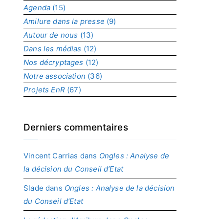
Agenda
(15)
p
r
Amilure dans la presse
(9)
o
Autour de nous
(13)
j
Dans les médias
(12)
e
t
Nos décryptages
(12)
Notre association
(36)
Projets EnR
(67)
Derniers commentaires
Vincent Carrias
dans
Ongles : Analyse de
la décision du Conseil d’Etat
Slade
dans
Ongles : Analyse de la décision
du Conseil d’Etat