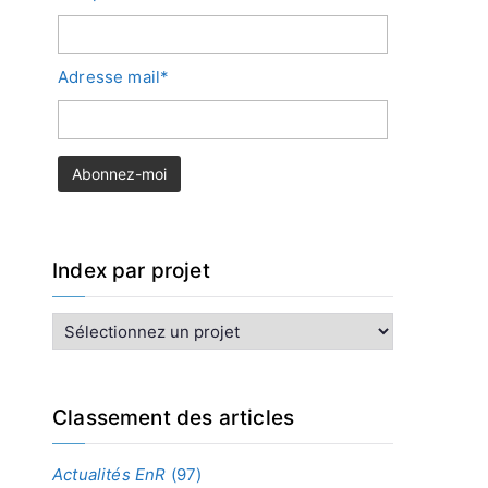
Adresse mail*
Index par projet
I
n
d
e
x
Classement des articles
p
a
Actualités EnR
(97)
r