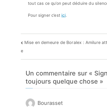
tout cas ce qu’on peut déduire du silen
Pour signer c’est
ici
.
Navigation
Mise en demeure de Boralex : Amilure at
de
e
l’article
Un commentaire sur «
Sign
toujours quelque chose
»
Bourasset