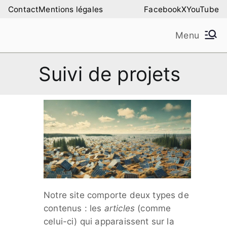
Aller
Contact
Mentions légales
Facebook
X
YouTube
au
Menu
contenu
Amilure – Les Amis
Les Amis de la Montagne de Lure
Suivi de projets
de la Montagne de
Lure
Notre site comporte deux types de
contenus : les
articles
(comme
celui-ci) qui apparaissent sur la