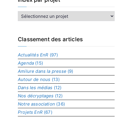
I
n
d
e
x
Classement des articles
p
a
Actualités EnR
(97)
r
Agenda
(15)
p
r
Amilure dans la presse
(9)
o
Autour de nous
(13)
j
Dans les médias
(12)
e
t
Nos décryptages
(12)
Notre association
(36)
Projets EnR
(67)