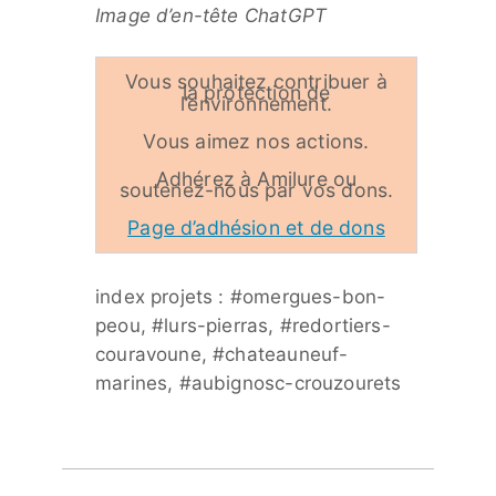
Image d’en-tête ChatGPT
Vous souhaitez contribuer à
la protection de
l’environnement.
Vous aimez nos actions.
Adhérez à Amilure ou
soutenez-nous par vos dons.
Page d’adhésion et de dons
index projets : #omergues-bon-
peou, #lurs-pierras, #redortiers-
couravoune, #chateauneuf-
marines, #aubignosc-crouzourets