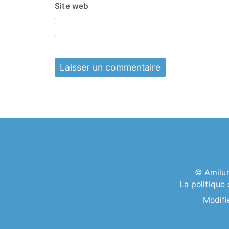
Site web
©
Amilu
La politique
Modifi