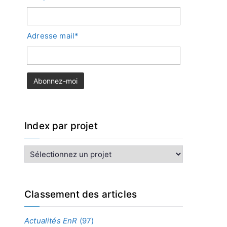
Adresse mail*
Index par projet
I
n
d
e
x
Classement des articles
p
a
Actualités EnR
(97)
r