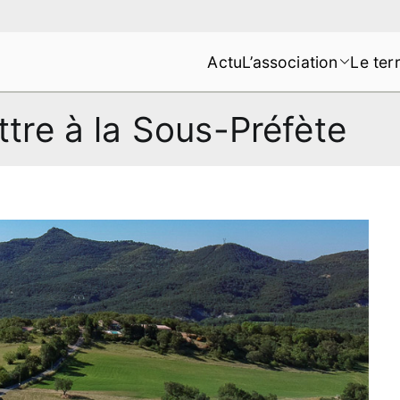
Actu
L’association
Le terr
s de la Montagne de Lure
ttre à la Sous-Préfète