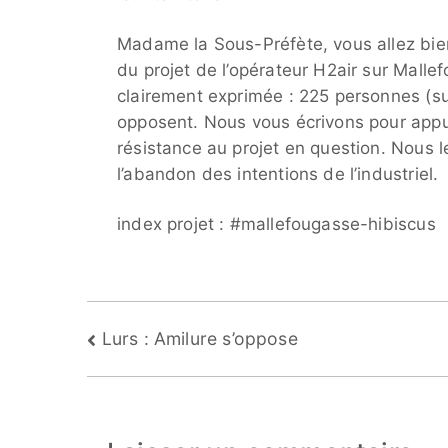
Madame la Sous-Préfète, vous allez bien
du projet de l’opérateur H2air sur Mallef
clairement exprimée : 225 personnes (sur
opposent. Nous vous écrivons pour appuy
résistance au projet en question. Nous 
l’abandon des intentions de l’industriel.
index projet : #mallefougasse-hibiscus
Navigation
Lurs : Amilure s’oppose
de
l’article