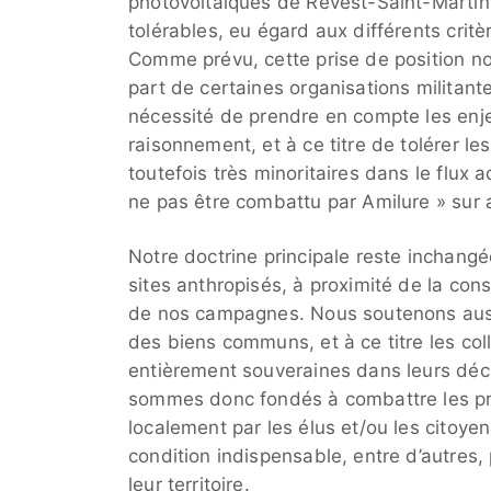
photovoltaïques de Revest-Saint-Martin 
tolérables, eu égard aux différents crit
Comme prévu, cette prise de position no
part de certaines organisations militan
nécessité de prendre en compte les enj
raisonnement, et à ce titre de tolérer l
toutefois très minoritaires dans le flux a
ne pas être combattu par Amilure » sur 
Notre doctrine principale reste inchangée 
sites anthropisés, à proximité de la con
de nos campagnes. Nous soutenons aussi
des biens communs, et à ce titre les co
entièrement souveraines dans leurs déc
sommes donc fondés à combattre les pro
localement par les élus et/ou les citoy
condition indispensable, entre d’autres, p
leur territoire.