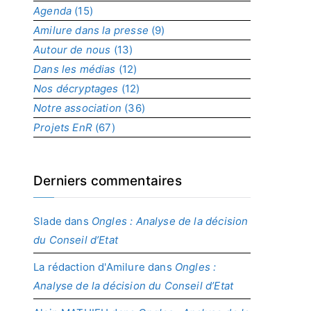
Agenda
(15)
p
r
Amilure dans la presse
(9)
o
Autour de nous
(13)
j
Dans les médias
(12)
e
t
Nos décryptages
(12)
Notre association
(36)
Projets EnR
(67)
Derniers commentaires
Slade
dans
Ongles : Analyse de la décision
du Conseil d’Etat
La rédaction d'Amilure
dans
Ongles :
Analyse de la décision du Conseil d’Etat