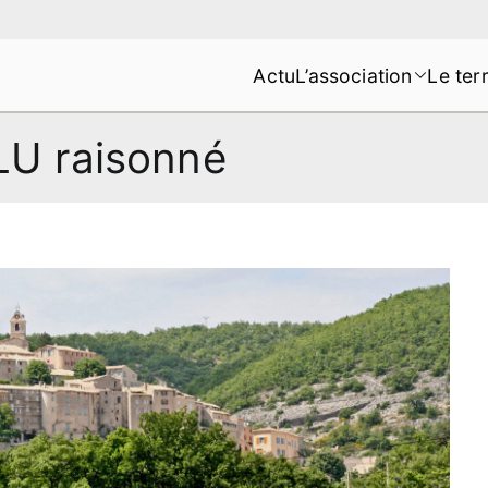
Actu
L’association
Le terr
s de la Montagne de Lure
LU raisonné