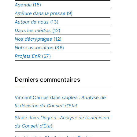
Agenda
(15)
p
r
Amilure dans la presse
(9)
o
Autour de nous
(13)
j
Dans les médias
(12)
e
t
Nos décryptages
(12)
Notre association
(36)
Projets EnR
(67)
Derniers commentaires
Vincent Carrias
dans
Ongles : Analyse de
la décision du Conseil d’Etat
Slade
dans
Ongles : Analyse de la décision
du Conseil d’Etat