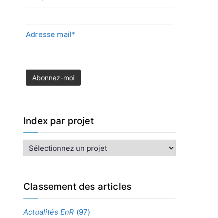
Adresse mail*
Index par projet
I
n
d
e
x
Classement des articles
p
a
Actualités EnR
(97)
r