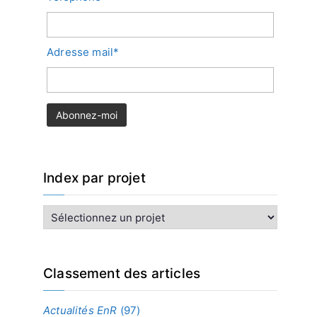
Adresse mail*
Index par projet
I
n
d
e
x
Classement des articles
p
a
Actualités EnR
(97)
r