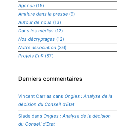
Agenda
(15)
p
r
Amilure dans la presse
(9)
o
Autour de nous
(13)
j
Dans les médias
(12)
e
t
Nos décryptages
(12)
Notre association
(36)
Projets EnR
(67)
Derniers commentaires
Vincent Carrias
dans
Ongles : Analyse de la
décision du Conseil d’Etat
Slade
dans
Ongles : Analyse de la décision
du Conseil d’Etat