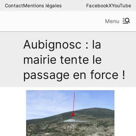
Aller
Contact
Mentions légales
Facebook
X
YouTube
au
Menu
contenu
Amilure – Les Amis
Les Amis de la Montagne de Lure
Aubignosc : la
de la Montagne de
mairie tente le
Lure
passage en force !