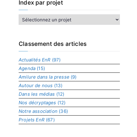
Index par projet
I
n
d
e
x
Classement des articles
p
a
Actualités EnR
(97)
r
Agenda
(15)
p
r
Amilure dans la presse
(9)
o
Autour de nous
(13)
j
Dans les médias
(12)
e
t
Nos décryptages
(12)
Notre association
(36)
Projets EnR
(67)