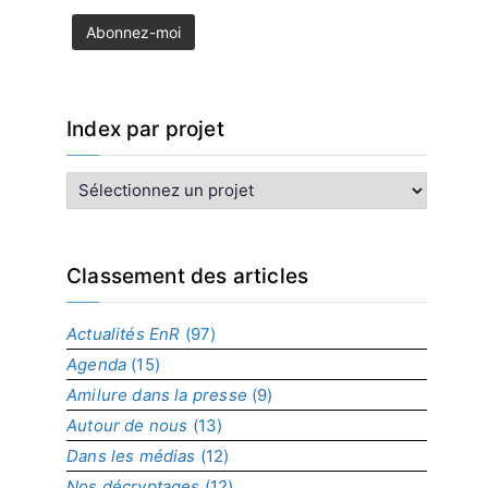
Index par projet
I
n
d
e
x
Classement des articles
p
a
Actualités EnR
(97)
r
Agenda
(15)
p
r
Amilure dans la presse
(9)
o
Autour de nous
(13)
j
Dans les médias
(12)
e
t
Nos décryptages
(12)