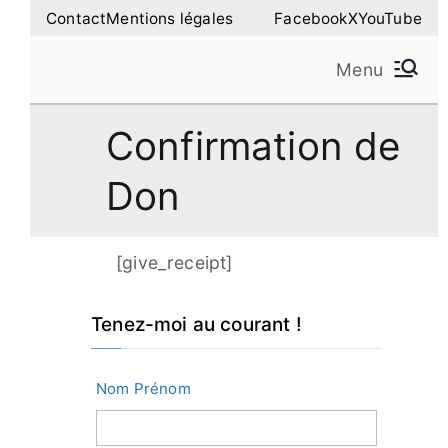
Aller
Contact
Mentions légales
Facebook
X
YouTube
au
Menu
contenu
Amilure – Les Amis
Les Amis de la Montagne de Lure
Confirmation de
de la Montagne de
Don
Lure
[give_receipt]
Tenez-moi au courant !
Nom Prénom