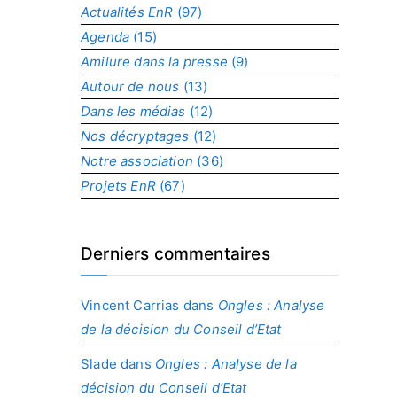
a
Actualités EnR
(97)
r
Agenda
(15)
p
r
Amilure dans la presse
(9)
o
Autour de nous
(13)
j
Dans les médias
(12)
e
t
Nos décryptages
(12)
Notre association
(36)
Projets EnR
(67)
Derniers commentaires
Vincent Carrias
dans
Ongles : Analyse
de la décision du Conseil d’Etat
Slade
dans
Ongles : Analyse de la
décision du Conseil d’Etat