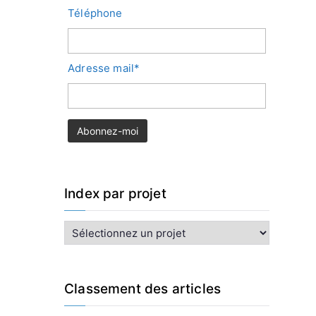
Téléphone
Adresse mail*
Index par projet
I
n
d
e
x
Classement des articles
p