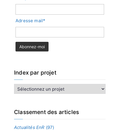
Adresse mail*
Index par projet
I
n
d
e
x
Classement des articles
p
a
Actualités EnR
(97)
r