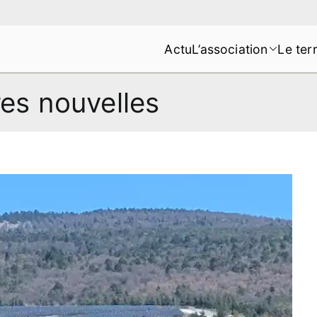
Actu
L’association
Le terr
s de la Montagne de Lure
res nouvelles