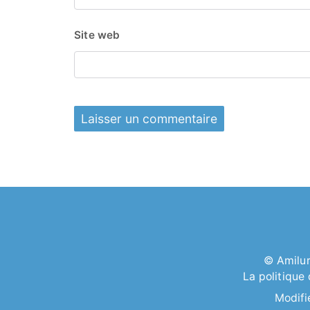
Site web
©
Amilu
La politique
Modifi