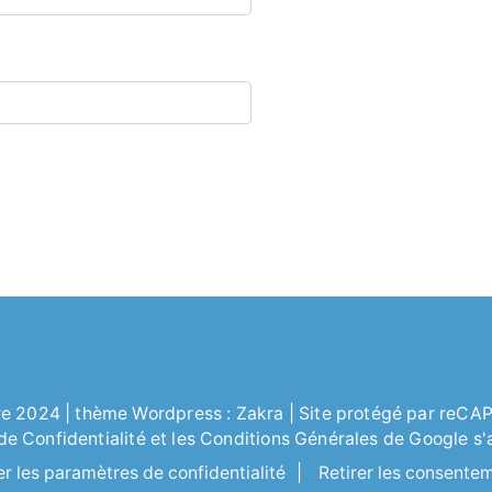
re
2024 | thème Wordpress :
Zakra
| Site protégé par reC
 de
Confidentialité
et les
Conditions Générales
de Google s'
er les paramètres de confidentialité
|
Retirer les consente