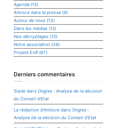
Agenda
(15)
p
r
Amilure dans la presse
(9)
o
Autour de nous
(13)
j
Dans les médias
(12)
e
t
Nos décryptages
(12)
Notre association
(36)
Projets EnR
(67)
Derniers commentaires
Slade
dans
Ongles : Analyse de la décision
du Conseil d’Etat
La rédaction d'Amilure
dans
Ongles :
Analyse de la décision du Conseil d’Etat