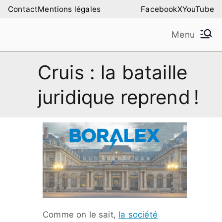
Aller
Contact
Mentions légales
Facebook
X
YouTube
au
Menu
contenu
Amilure – Les Amis
Les Amis de la Montagne de Lure
Cruis : la bataille
de la Montagne de
juridique reprend !
Lure
Comme on le sait,
la société