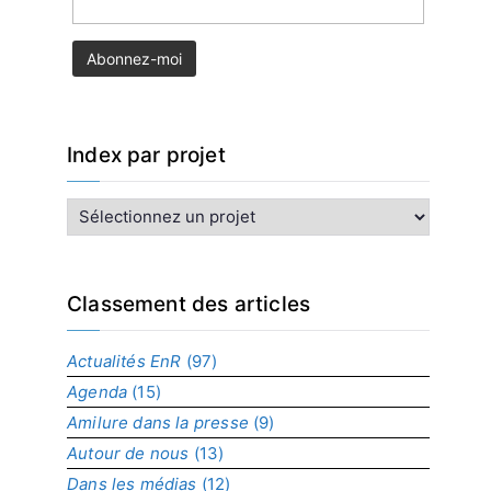
Index par projet
I
n
d
e
x
Classement des articles
p
a
Actualités EnR
(97)
r
Agenda
(15)
p
r
Amilure dans la presse
(9)
o
Autour de nous
(13)
j
Dans les médias
(12)
e