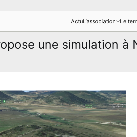
Actu
L’association
Le terr
s de la Montagne de Lure
ropose une simulation à