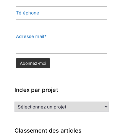
Téléphone
Adresse mail*
Index par projet
I
n
d
e
x
Classement des articles