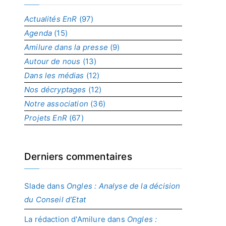
p
a
Actualités EnR
(97)
r
Agenda
(15)
p
r
Amilure dans la presse
(9)
o
Autour de nous
(13)
j
Dans les médias
(12)
e
t
Nos décryptages
(12)
Notre association
(36)
Projets EnR
(67)
Derniers commentaires
Slade
dans
Ongles : Analyse de la décision
du Conseil d’Etat
La rédaction d'Amilure
dans
Ongles :