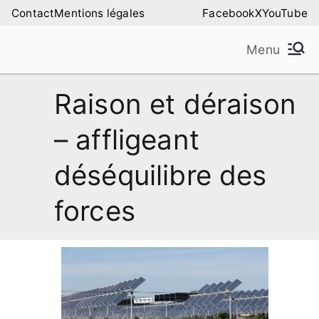
Aller
Contact
Mentions légales
Facebook
X
YouTube
au
Menu
contenu
Amilure – Les Amis
Les Amis de la Montagne de Lure
Raison et déraison
de la Montagne de
– affligeant
Lure
déséquilibre des
forces