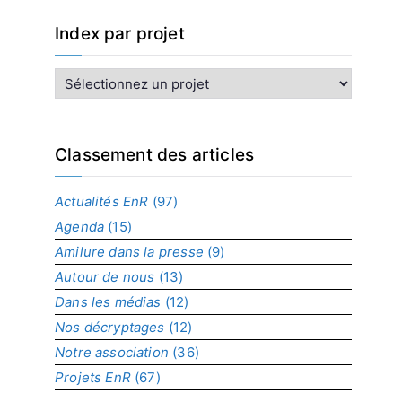
Index par projet
I
n
d
e
x
Classement des articles
p
a
Actualités EnR
(97)
r
Agenda
(15)
p
r
Amilure dans la presse
(9)
o
Autour de nous
(13)
j
Dans les médias
(12)
e
t
Nos décryptages
(12)
Notre association
(36)
Projets EnR
(67)