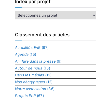
Index par projet
I
n
d
e
x
Classement des articles
p
a
Actualités EnR
(97)
r
Agenda
(15)
p
r
Amilure dans la presse
(9)
o
Autour de nous
(13)
j
Dans les médias
(12)
e
t
Nos décryptages
(12)
Notre association
(36)
Projets EnR
(67)